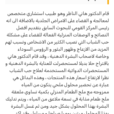
قام الدكتور هاني الناظر وهو طبيب استشاري متخصص
لمعالجة و القضاء على الامراض الجلدية بالاضافة الى انه
رئيس المركز القومي للبحوث السابق بتقديم افضل
النصائح و الوصفات المنزلية الفعالة للقضاء على مشكلة
حب الشباب التي تصيب الكثير من الاشخاص وتسبب لهم
المزيد من الازعاج وظهور البثور و الرؤوس السوداء
وخاصة لاصحاب البشرة الدهنية ، وقد قام الدكتور هاني
باقتراح حلا بديلا لمستحضرلت للعناية بالبشرة الدهنية و
المستحضرات الدوائية المستخدمة لعلاج حب الشباب
نظرا لارتفاع اسعار هذه المنتجات ، وهذه البدائل هي
عبارة عن تحضير محلول ملحي يتكون من المياه
ممزوجه مع ملح الطعام المنزلي بكمية تساوي ملعقة
ملح طعام مذابة في تسعة ملاعق من المياه ، ويتم تدليك
البشرة بهذا المحلول بشكل جيد ومن ثم غسل البشرة
بهذا المحلول مرتين يوميا صباحا و مساءا ، وقد اكد