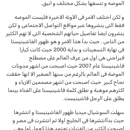
الموضه و تنسقها بشكل مختلف و انيق.
و لكن اختلف الامر فى الآونة الاخيرة فليست الموضه
فقط التى ينشروها عبر مواقع التواصل الاجتماعى و لكن
ينشرون ايضا تفاصيل حياتهم الشخصية التى لا تهم الكثير
من الناس . حيث بدأ هذا الامر و هو ظهور الفاشينيستا
فى نهاية التسعينات و بداية 2000 حيث كانت كيارا
فيراجنى هى اول من عرف العالم على مصطلح
فاشينيستا عام 2007 حيث اصبحت من اشهر مدونات
الموضة فى العالم بالرغم من سنها الصغير الا انها حققت
نجاح كبير حيث اصبحت من اشهر مصممين الازياء و
اكثرهم موهبة و تطلق كلمة فاشينيستا على الفتاة بينما
يطلق على الرجل فاشينيست .
سهلت السوشيال ميديا ظهور الفاشينيستا و انتشرها
حيث بدأانتشرها فى الخليج اولا ثم انتشرت فى مصر و
اصبحت الكثير من الفتيات تعتمد هذا كعمل لها وهى