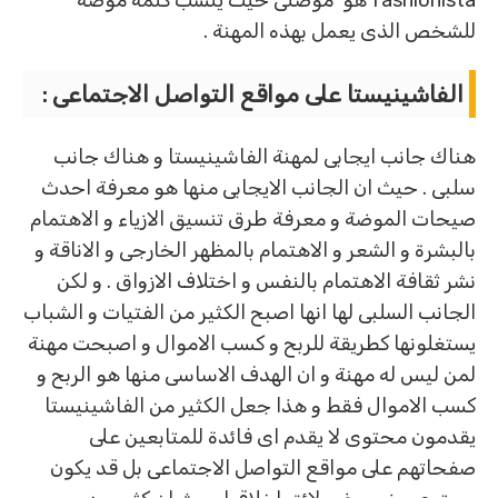
fashionista هو موضتى حيث ينسب كلمة موضة
للشخص الذى يعمل بهذه المهنة .
الفاشينيستا على مواقع التواصل الاجتماعى :
هناك جانب ايجابى لمهنة الفاشينيستا و هناك جانب
سلبى . حيث ان الجانب الايجابى منها هو معرفة احدث
صيحات الموضة و معرفة طرق تنسيق الازياء و الاهتمام
بالبشرة و الشعر و الاهتمام بالمظهر الخارجى و الاناقة و
نشر ثقافة الاهتمام بالنفس و اختلاف الازواق . و لكن
الجانب السلبى لها انها اصبح الكثير من الفتيات و الشباب
يستغلونها كطريقة للربح و كسب الاموال و اصبحت مهنة
لمن ليس له مهنة و ان الهدف الاساسى منها هو الربح و
كسب الاموال فقط و هذا جعل الكثير من الفاشينيستا
يقدمون محتوى لا يقدم اى فائدة للمتابعين على
صفحاتهم على مواقع التواصل الاجتماعى بل قد يكون