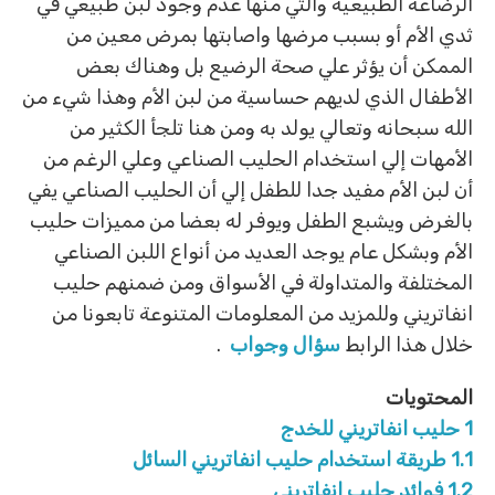
الرضاعة الطبيعية والتي منها عدم وجود لبن طبيعي في
ثدي الأم أو بسبب مرضها واصابتها بمرض معين من
الممكن أن يؤثر علي صحة الرضيع بل وهناك بعض
الأطفال الذي لديهم حساسية من لبن الأم وهذا شيء من
الله سبحانه وتعالي يولد به ومن هنا تلجأ الكثير من
الأمهات إلي استخدام الحليب الصناعي وعلي الرغم من
أن لبن الأم مفيد جدا للطفل إلي أن الحليب الصناعي يفي
بالغرض ويشبع الطفل ويوفر له بعضا من مميزات حليب
الأم وبشكل عام يوجد العديد من أنواع اللبن الصناعي
المختلفة والمتداولة في الأسواق ومن ضمنهم حليب
انفاتريني وللمزيد من المعلومات المتنوعة تابعونا من
خلال هذا الرابط
سؤال وجواب
.
المحتويات
1
حليب انفاتريني للخدج
1.1
طريقة استخدام حليب انفاتريني السائل
1.2
فوائد حليب انفاتريني