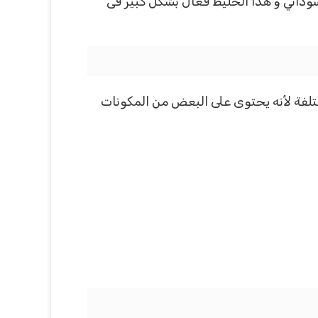
عض من الفيتامينات المختلفة مثل A,E,D و استرات الفول السوداني و هذا الخليط فعال بشكل كبير فى
مختلفة لأنه يحتوى على البعض من المكونات