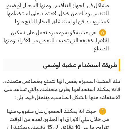
مشاكل في الجهاز التنافسي ومنها السعال او ضيق
التنفس، وذلك من خلال الاعتماد على استخدامها
كمشروب دافئ او استنشاق البخار الناتج منها.
هي عشبه قويه ومميزه تعمل على تسكين
الالام الخفيفه التي تحدث للبعض من الافراد ومنها
الصداع.
طريقة استخدام عشبة اوضمي
تلك العشبه المميزه بفضل انها تتمتع بخصائص متعدده،
فانه يمكنك استخدامها بطرق مختلفه، والتي تساعد على
الاستفاده منها بالشكل المناسب، وتتمثل فيما يلي:
حيث انه يمكنك الحصول على مشروب منها
من خلال غلي الاوراق او الجذور، لمده من الوقت
تتراوح ما بين 10 دقائق الى 15 دقيقه، ويمكنك ان