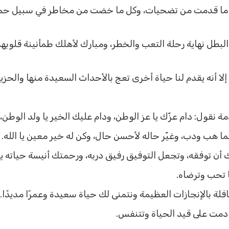
 كل ما قدمت من تضحيات، وكل ما خضت من مخاطر في سبيل حماي
ا البطل نهاية رحلة التعب والخطر، ومبارك لأهلك طمأنينة قلوب
ا أنه يقدم لنا حياة أخرى تعج بالأحداث السعيدة منها والحزين
 نقول: دام عزّك يا عز الوطن، ودام عليك الخير يا ولد الوطن،
ما هب ودب، وغيّر حاله لأحسن حال، وكن له خير معين يا الله.
أن توفقه، وتجعل التوفيق رفيق دربه، ورحمتك أنيسة حياته يا 
 تحب وترضاه.
لة بالإنجازات العظيمة ونتمنى لك حياة سعيدة وعمرًا مديدًا.
 دمت على قيد الحياة وتتنفس.