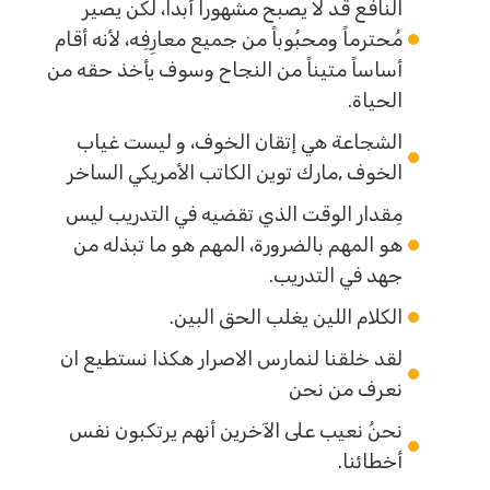
النافع قد لا يصبح مشهوراً أبداً، لكن يصير
مُحترماً ومحبُوباً من جميع معارِفِه، لأنه أقام
أساساً متيناً من النجاح وسوف يأخذ حقه من
الحياة.
الشجاعة هي إتقان الخوف، و ليست غياب
الخوف ,مارك توين الكاتب الأمريكي الساخر
مِقدار الوقت الذي تقضيه في التدريب ليس
هو المهم بالضرورة، المهم هو ما تبذله من
جهد في التدريب.
الكلام اللين يغلب الحق البين.
لقد خلقنا لنمارس الاصرار هكذا نستطيع ان
نعرف من نحن
نحنُ نعيب على الآخرين أنهم يرتكبون نفس
أخطائنا.