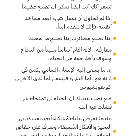
تشعر أنك أنت أيضاً يمكن أن تصبح عظيماً.
إذا لم تُحاول أن تفعل شيء أبعد مما قد
أتقنته، فإنك لا تتقدم أبداً.
إننا نصنع مصائرنا، إننا نصبح ما نفعله.
معارفه .. لأنه أقام أساساً متيناً من النجاح
وسوف يأخذ حقه من الحياة .
إن ما يسعى إليه الإنسان السامي يكمن في
ذاته هو ، أما الدنيء فيسعى لما لدى الآخرين
,كونفويشيوس
ضع نصب عينيك ان الحياه لن تمنحك شى
فشلت فيه انت
عندما تعرض عليك مُشكلة أبعد نفسك عن
التحيز والأفكار المُسبقة، وتعرف على حقائق
الموقف ورتبِها ثم إتخذ الموقف الذي يظهر