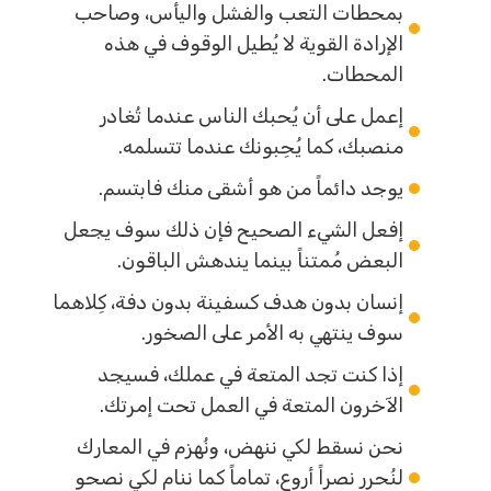
بمحطات التعب والفشل واليأس، وصاحب
الإرادة القوية لا يُطيل الوقوف في هذه
المحطات.
إعمل على أن يُحبك الناس عندما تُغادر
منصبك، كما يُحِبونك عندما تتسلمه.
يوجد دائماً من هو أشقى منك فابتسم.
إفعل الشيء الصحيح فإن ذلك سوف يجعل
البعض مُمتناً بينما يندهش الباقون.
إنسان بدون هدف كسفينة بدون دفة، كِلاهما
سوف ينتهي به الأمر على الصخور.
إذا كنت تجد المتعة في عملك، فسيجد
الآخرون المتعة في العمل تحت إمرتك.
نحن نسقط لكي ننهض، ونُهزم في المعارك
لنُحرر نصراً أروع، تماماً كما ننام لكي نصحو