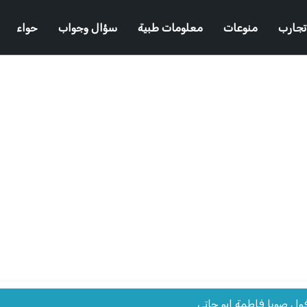
تجارب
منوعات
معلومات طبية
سؤال وجواب
حواء
ول صويا فاطمة ابو حاتي