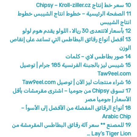
10
سعر خط إنتاج Chipsy – Kroll-ziller.cz
11
الصفحة الرئيسية – خطوط انتاج الشيبس خطوط
انتاج الشيبس
12
بأسعار لاتتعدى 30 ريالا ، اللولو يقدم هوم لولو
13
أفضل أنواع رقائق البطاطس التي تساعد على إنقاص
الوزن
14
صور بطاطس لاي – كلمات
15
شيبس ليز بالجبنة الفرنسية 185 جرام | توصيل
Taw9eel.com
16
شراء منتجات ليز الآن | توصيل Taw9eel.com
17
تسوق Chipsy من جوميا – اشترى مقرمشات بأقل
الأسعار | جوميا مصر
18
أنواع الرقائق المفضلة من الأفضل إلى الأسوأ –
Arabic Chip
19
للمصنع ** سعر آلة رقائق البطاطس المقرمشة من
Lay’s Tiger Lion …