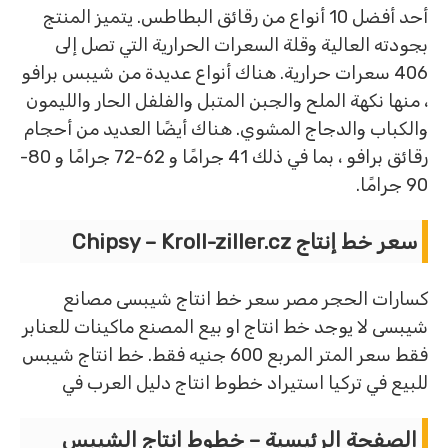
أحد أفضل 10 أنواع من رقائق البطاطس. يتميز المنتج
بجودته العالية وقلة السعرات الحرارية التي تصل إلى
406 سعرات حرارية. هناك أنواع عديدة من شيبس برافو
، منها نكهة الملح والجبن المتبل والفلفل الحار والليمون
والكباب والدجاج المشوي. هناك أيضًا العديد من أحجام
رقائق برافو ، بما في ذلك 41 جرامًا و 62-72 جرامًا و 80-
90 جرامًا.
سعر خط إنتاج Chipsy – Kroll-ziller.cz
كسارات الحجر مصر سعر خط انتاج شيبسى مصانع
شيبسى لا يوجد خط انتاج او بيع المصنع ماكينات للعنابر
فقط سعر المتر المربع 600 جنيه فقط. خط انتاج شيبس
للبيع في تركيا استيراد خطوط انتاج دليل العرب في
الصفحة الرئيسية – خطوط انتاج الشيبس