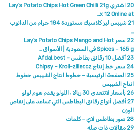
20
اشتري Lay’s Potato Chips Hot Green Chilli 21g
x 12 Online at…
21
شيبس ليز كلاسيك مستوردة 184 جرام من الدانوب
…
22
سعر Lay’s Potato Chips Mango and Hot
Spices – 165 g في السعودية | الأسواق …
23
أفضل 10 رقائق بطاطس – Afdal.best
24
سعر خط إنتاج Chipsy – Kroll-ziller.cz
25
الصفحة الرئيسية – خطوط انتاج الشيبس خطوط
انتاج الشيبس
26
بأسعار لاتتعدى 30 ريالا ، اللولو يقدم هوم لولو
27
أفضل أنواع رقائق البطاطس التي تساعد على إنقاص
الوزن
28
صور بطاطس لاي – كلمات
29
مقالات ذات صلة