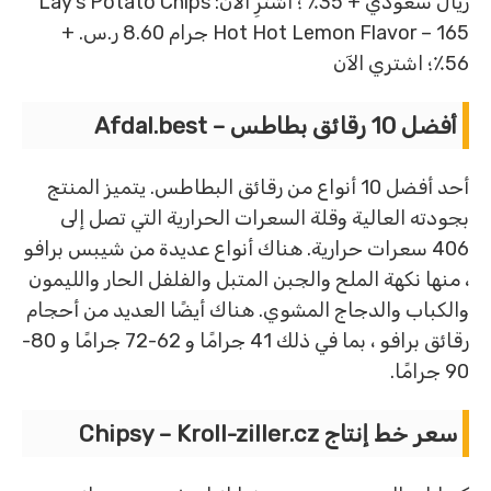
ريال سعودي + 35٪ ؛ اشترِ الآن: Lay’s Potato Chips
Hot Hot Lemon Flavor – 165 جرام 8.60 ر.س. +
56٪؛ اشتري الآن
أفضل 10 رقائق بطاطس – Afdal.best
أحد أفضل 10 أنواع من رقائق البطاطس. يتميز المنتج
بجودته العالية وقلة السعرات الحرارية التي تصل إلى
406 سعرات حرارية. هناك أنواع عديدة من شيبس برافو
، منها نكهة الملح والجبن المتبل والفلفل الحار والليمون
والكباب والدجاج المشوي. هناك أيضًا العديد من أحجام
رقائق برافو ، بما في ذلك 41 جرامًا و 62-72 جرامًا و 80-
90 جرامًا.
سعر خط إنتاج Chipsy – Kroll-ziller.cz