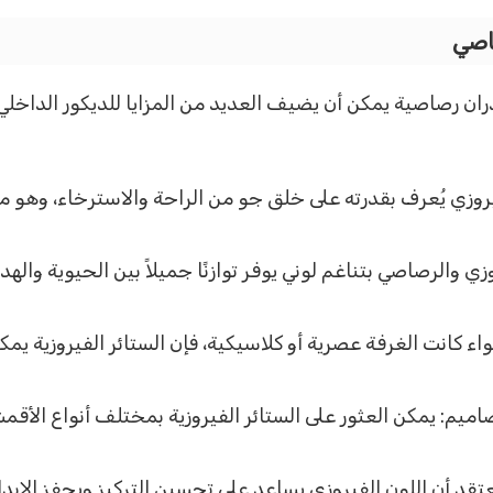
اصي
ن رصاصية يمكن أن يضيف العديد من المزايا للديكور الداخلي للم
يروزي يُعرف بقدرته على خلق جو من الراحة والاسترخاء، وهو ما
روزي والرصاصي بتناغم لوني يوفر توازنًا جميلاً بين الحيوية وا
ء كانت الغرفة عصرية أو كلاسيكية، فإن الستائر الفيروزية ي
اميم: يمكن العثور على الستائر الفيروزية بمختلف أنواع الأقم
عتقد أن اللون الفيروزي يساعد على تحسين التركيز ويحفز الإبداع