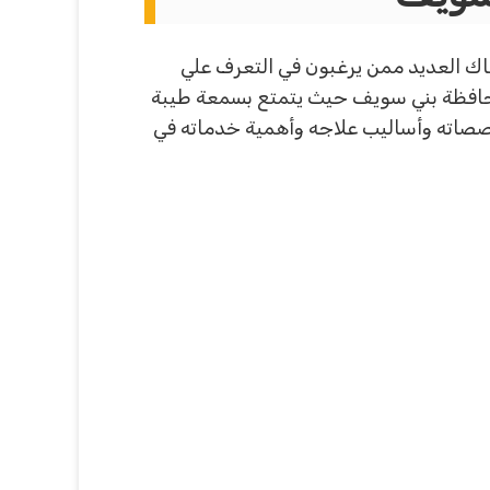
ك العديد ممن يرغبون في التعرف علي
 محافظة بني سويف حيث يتمتع بسمعة طيبة
صاته وأساليب علاجه وأهمية خدماته في