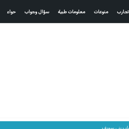
تجارب
منوعات
معلومات طبية
سؤال وجواب
حواء
اب بني سويف