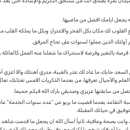
ميدان ثمرة بصدق أنت من تستحق التكريم والإشادة حتى بعد 
له يجعل ايامك افضل من ماضيها.
 القلوب لك مكان بكل الفخر والاعتزاز، وبكل ما يملكه القلب من
كر أولئك الذين عملوا لسنوات على نجاح المرفق.
 فرصة بالتغير وفرصة لاستدراك ما شغلنا عنه العمل كالعائلة 
 السعد جابك، ما عاد لك عذر بالغيبة، مدري أهنئك والا اعزي 
علم والأجيال تعرفها، من بعدما الذكريات الامس تغتابك، تعال
 أفضل من سابقتها عزيزي وصديقي بارك الله فيكم جميعا.
اسبة التقاعد بعدما قضيت ما يربو عن “عدد سنوات الخدمة” عام
وفيق في حياتك المقبلة.
اعد وانت بصحة وعافية، ثانياً اسأل الله ان يجعل ما قدمت شاهد ل
 اني ما أعرفك شخصيا لكنك معروف بطيبك وجميلك الذي يذكر