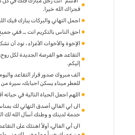
“الاسم” أنت رجل مبارك فلك في كل 
فجزاك الله خيرا.
اجمل التهاني والبركات يبارك فيك ال
احق الناس بالتكريم انت ,,, ففي جميع
الإخوة والأخوات الأعزاء ، نود أن نش
التقاعد هو الفرصة الجديدة لكل روح،
إليكم.
الف مبروك صدور قرار التقاعد واليوم
للعطر ميناء يسكن احبابك، سيرة من ال
اللهم اجعل الحياة التالية في حياته
الى ابي الغالي أصدق التهاني لك بمن
خدمة لدينك و وطنك أسأل الله لك الت
الى أبي الغالي، أولاً اهنئك على التق
من عمرك خيراً مما مضى لك مني ولو