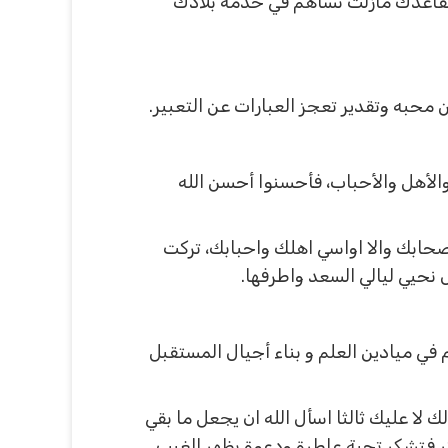
تقاعدك مازلت تساهم في خدمة بلادك
 محبه وتقدير تعجز العبارات عن التعبير.
والأهل والأحباب، فأحسنوا أحسن الله
أصحابك والا اواسي اهلك واحبابك، تركت
 نحيي ليالي السعد واطرفها.
 في ميادين العلم و بناء أجيال المستقبل
ك لا عليك ثالثا اسأل الله ان يجعل ما بقي
 فتشكر تحية عاطرة ودعوة بظهر الغيب