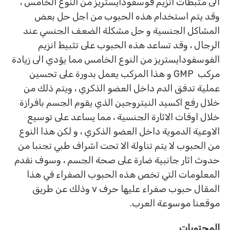
الى مثبطات انزيم فوسفودايستريز من النوع الخامس ،
وقد يتم استخدام هذه الحبوب من اجل حل بعض
المشاكل الجنسية و حل مشكلة الضعف الجنسي عند
الرجال ، وقد تساعد هذه الحبوب على تثبيط انزيم
الفوسفودايستريز من النوع الخامس مما يؤدي الى زيادة
مركب GMP و هذا المركب يعمل بدورة على تحسين
عملية تدفق الدم داخل العضو الذكري ، ويتم ذلك من
خلال رفع اكسيد النيتروجين الذي يقوم الجسم بافرازة
خلال اوقات الاثارة الجنسية ، مما يساعد على توسيع
الاوعية الدموية داخل العضو الذكري ، و لكن هذا النوع
من الحبوب لا يتم تناولة الا تحت اشراف طبي تجنبا من
حدوث اثار جانبية ضارة على صحة الجسم ، وسوف نقدم
المعلومات التي تخص هذه الحبوب الصفراء في هذا
المقال حبوب صفراء عليها حرف v وذلك عن طريق
موقعنا موسوعة العرب.
المحتويات