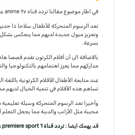
في اطار موضوع مقالنا تردد قناة anime tv على النايل سات كان لا بد ان نعرض لكم ما هي إيجابيات الرسوم المتحركة للأطفال ؟ ويتضح لنا ذلك في الاتي :
تعد الرسوم المتحركة للأطفال سلاحا ذا حدين
وتعزيز ميول جديدة لديهم مما ينعكس بشكل
بسرعة.
بالاضافة الى أن أفلام الكرتون تقدم قصصا هاد
مداركهم مما يعزز اهتمامهم بالتكنولوجيا والت
عند متابعة الأطفال للأفلام الكرتونية باللغ
تساهم هذه الأفلام في تنمية الخيال لديهم مم
وأخيرا تعد الرسوم المتحركة وسيلة تعليمي
محببة مثل الأرانب والدببة مما يجعل التعلم أ
قد يهمك ايضا :
تردد قناة premiere sport 1 على النايل سات