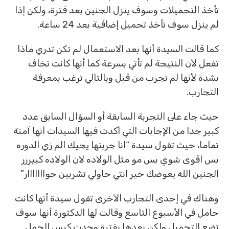
تأخذ التحميلات وسوف ينزل الجنين بعد فترة، ولكن إذا
لم ينزل سوف تأخذ تحميل إضافية بعد 24 ساعة.
كما قالت السيدة أنها بعد الاستعمال لم تكن تدري ماذا
تفعل لأن النتيجة لم تأتي بسرعة كما أنها كانت تخاف
بشدة لأنها لم تجرب من قبل وبالتالي ترغب بمعرفة
التجارب.
حيث جاء على التجربة السابقة أو السؤال السابق عدد
كبير جدا من الإجابات التي أكدت فيها السيدات أنها آمنة
تماما، حيث تقول سيدة “انا جربتها يجيك الم زي الدوره
بس اقوى شوي بس مو مثل الولاده لان الولاده كبيررر
الجنين الله يعوضك خير انتي حاولي تشربين حوااااااار”
وهناك في إحدى التجارب الأخرى تقول سيدة أنها كانت
حامل في الأسبوع التاسع وقالت لها الدكتورة أنها سوف
تضع التحميل ولكن بعدها بفترة وجدت كيس الحمل