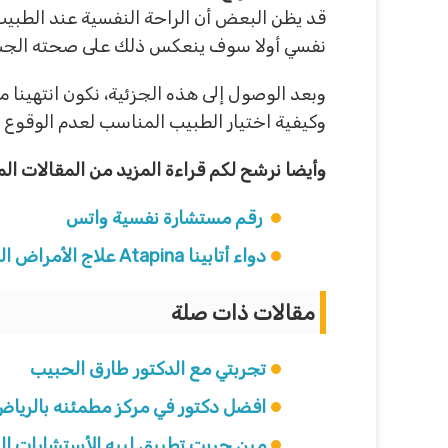
قد يظن البعض أن الراحة النفسية عند الطبي
نفسي أولا سوف ينعكس ذلك على صحته الجسدية
وبعد الوصول إلى هذه الجزئية، نكون انتهينا
وكيفية اختيار الطبيب المناسب لعدم الوقوع 
وأيضا نرشح لكم قراءة المزيد من المقالات ال
رقم مستشارة نفسية واتس
دواء أتابينا Atapina علاج الأمراض النفسية دواء اتابينا للقلق
مقالات ذات صلة
تجربتي مع الدكتور طارق الحبيب
افضل دكتور في مركز مطمئنه بالريا
مين جربت تطبيق لبيه للأستشارات ال