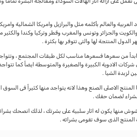
ى تعمل على ازالة اثار الهالات السوداء ومعالجة البشرة تماماً
د العربية والعالم بأكلمه مثل والبرازيل وامريكا الشمالية وامر
الكويت والجزائر وتونس والمغرب وقطر وتركيا وكندا والكثير م
لدول المنتجة لها والتى تتوفر بها بكثرة .
 ابداً من سعرها فسعرها مناسب لكل طبقات المجتمع ، وتتواجد
 شركات الادوية الكبيرة والصغيرة والمتوسطة ايضاً كما تتواج
ن لزبدة الشيا .
ا المنتج الاصلى الصنع وهذا لانه يتواجد منها كثيراً فى الس
الشراء لضمان حقك .
شوش منها يكون له اثار سلبية على بشرتك ، لذلك انصحك بشرائه
 المنتج الذى سوف تقومى بشرائه .