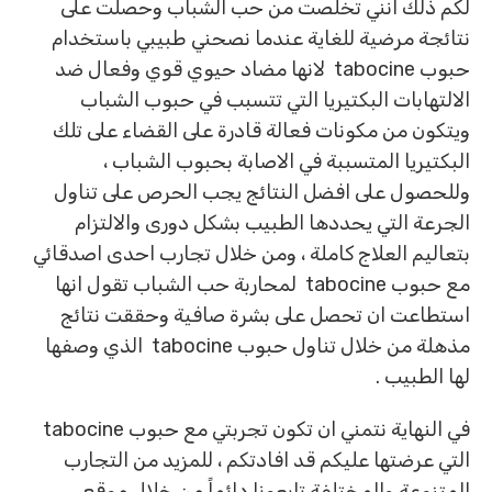
لكم ذلك انني تخلصت من حب الشباب وحصلت على
نتائجة مرضية للغاية عندما نصحني طبيبي باستخدام
حبوب tabocine لانها مضاد حيوي قوي وفعال ضد
الالتهابات البكتيريا التي تتسبب في حبوب الشباب
ويتكون من مكونات فعالة قادرة على القضاء على تلك
البكتيريا المتسببة في الاصابة بحبوب الشباب ،
وللحصول على افضل النتائج يجب الحرص على تناول
الجرعة التي يحددها الطبيب بشكل دورى والالتزام
بتعاليم العلاج كاملة ، ومن خلال تجارب احدى اصدقائي
مع حبوب tabocine لمحاربة حب الشباب تقول انها
استطاعت ان تحصل على بشرة صافية وحققت نتائج
مذهلة من خلال تناول حبوب tabocine الذي وصفها
لها الطبيب .
في النهاية نتمني ان تكون تجربتي مع حبوب tabocine
التي عرضتها عليكم قد افادتكم ، للمزيد من التجارب
المتنوعة والمختلفة تابعونا دائماً من خلال موقع