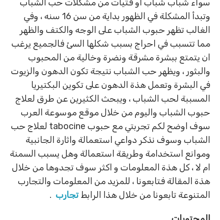
سواء شباب شباب او فتيات من مشكلات حب الشباب
وتبدأ المشكلة في الظهور بداية من سن 16 سنه ، وفي
الغالب تظهر حبوب الشباب على الوجه والكتف والظهر
مما تتسبب في احراج بسبب شكلها السئ فالجميع يرغب
ان يتمتع ببشرة مشرقة ونضرة وخالية من المحبوب
والبثور ، ويظهر حب الشباب نتيجة تكون الدهون والزيوت
في البشرة وتعمل هذة الدهون على تكوين البكتيريا
المسببة لحب الشباب ، ويبحث الكثيرين عن طرق لعلاج
حبوب الشباب واليوم من خلال موقع موسوعة العرب
سوف اوضح لكم تجربتي مع حبوب tabocine لعلاج حب
الشباب وسوف نذكر دواعي استعمالة واثارة الجانبية
وموانع استخدامة وطريقة استعمالة وهل يسبب السمنة
ام لا ، كل هذة المعلومات و اكثر سوف تجدوها من خلال
هذة المقالة فتابعونا ، للمزيد من المعلومات والتجارب
المتنوعة تابعونا من خلال هذا الرابط
تجارب
.
المحتويات