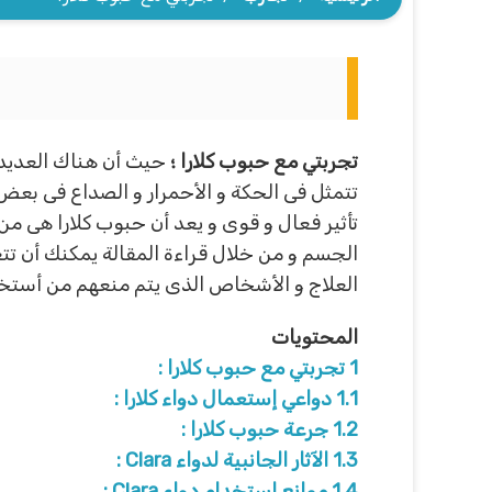
تجربتي مع حبوب كلارا ؛
حيث أن هناك العديد 
تتمثل فى الحكة و الأحمرار و الصداع فى بعض 
تأثير فعال و قوى و يعد أن حبوب كلارا هى من
الجسم و من خلال قراءة المقالة يمكنك أن تت
العلاج و الأشخاص الذى يتم منعهم من أستخد
المحتويات
1
تجربتي مع حبوب كلارا :
1.1
دواعي إستعمال دواء كلارا :
1.2
جرعة حبوب كلارا :
1.3
الآثار الجانبية لدواء Clara :
1.4
موانع استخدام دواء Clara :