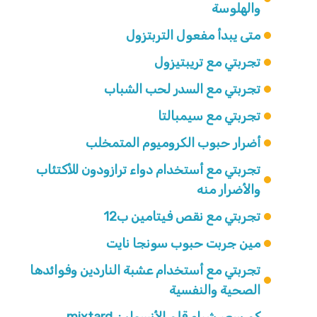
والهلوسة
متى يبدأ مفعول التربتزول
تجربتي مع تريبتيزول
تجربتي مع السدر لحب الشباب
تجربتي مع سيمبالتا
أضرار حبوب الكروميوم المتمخلب
تجربتي مع أستخدام دواء ترازودون للأكتئاب
والأضرار منه
تجربتي مع نقص فيتامين ب12
مين جربت حبوب سونجا نايت
تجربتي مع أستخدام عشبة الناردين وفوائدها
الصحية والنفسية
كم سعر شراء قلم الأنسولين mixtard