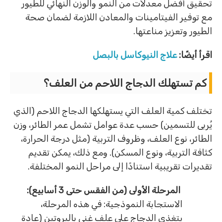
تحقيق أفضل معدلات من النمو والوزن النهائي للطيور
مع توفير الفيتامينات والمعادن اللازمة لضمان صحة
الطيور وتعزيز مناعتها.
اقرأ أيضًا:
علاج النيوكاسل بالبصل
كم تستهلك الدجاج اللاحم من العلف؟
تختلف كمية العلف التي يستهلكها الدجاج اللاحم (الذي
يُربى للتسمين) حسب عدة عوامل تشمل عمر الطائر، وزن
الطائر، نوع العلف، وظروف التربية (مثل درجة الحرارة،
كثافة التربية، ونوع المسكن). ومع ذلك، يمكن تقديم
تقديرات تقريبية استنادًا إلى مراحل النمو المختلفة.
المرحلة الأولى (من الفقس حتى 3 أسابيع):
الاستجابة النموذجية: في هذه المرحلة،
يتغذى الدجاج على علف غني بالبروتين (عادة