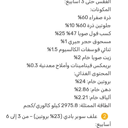
الفقس حتى 3 أسابيع:
المكونات:
ذرة صفراء 60%
جلوتين ذرة 60% 10%
كسب فول صويا 47% 25%
مسحوق حجر جيري 1%
ثنائي فوسفات الكالسيوم 1.5%
زيت صويا خام 2%
بريمكس فيتامينات وأملاح معدنية 0.3%
المحتوى الغذائي:
بروتين خام: 24%
دهن خام: 2.86%
ألياف خام: 2.21%
الطاقة الممثلة: 2975.8 كيلو كالوري/كجم
علف سوبر بادي (23% بروتين) – من 3 إلى 6
أسابيع: