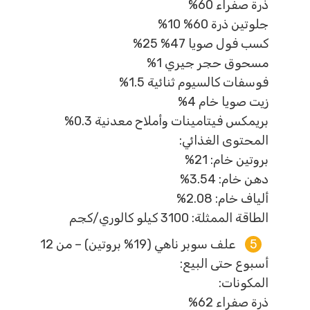
ذرة صفراء 60%
جلوتين ذرة 60% 10%
كسب فول صويا 47% 25%
مسحوق حجر جيري 1%
فوسفات كالسيوم ثنائية 1.5%
زيت صويا خام 4%
بريمكس فيتامينات وأملاح معدنية 0.3%
المحتوى الغذائي:
بروتين خام: 21%
دهن خام: 3.54%
ألياف خام: 2.08%
الطاقة الممثلة: 3100 كيلو كالوري/كجم
علف سوبر ناهي (19% بروتين) – من 12
أسبوع حتى البيع:
المكونات:
ذرة صفراء 62%