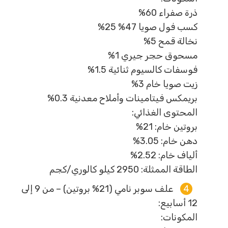
ذرة صفراء 60%
كسب فول صويا 47% 25%
نخالة قمح 5%
مسحوق حجر جيري 1%
فوسفات كالسيوم ثنائية 1.5%
زيت صويا خام 3%
بريمكس فيتامينات وأملاح معدنية 0.3%
المحتوى الغذائي:
بروتين خام: 21%
دهن خام: 3.05%
ألياف خام: 2.52%
الطاقة الممثلة: 2950 كيلو كالوري/كجم
علف سوبر نامي (21% بروتين) – من 9 إلى
12 أسابيع:
المكونات: