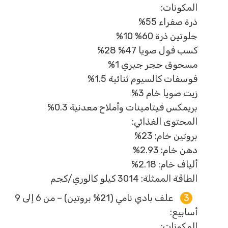
المكونات:
ذرة صفراء 55%
جلوتين ذرة 60% 10%
كسب فول صويا 47% 28%
مسحوق حجر جيري 1%
فوسفات كالسيوم ثنائية 1.5%
زيت صويا خام 3%
بريمكس فيتامينات وأملاح معدنية 0.3%
المحتوى الغذائي:
بروتين خام: 23%
دهن خام: 2.93%
ألياف خام: 2.18%
الطاقة الممثلة: 3014 كيلو كالوري/كجم
علف بادي نامي (21% بروتين) – من 6 إلى 9
أسابيع:
المكونات: