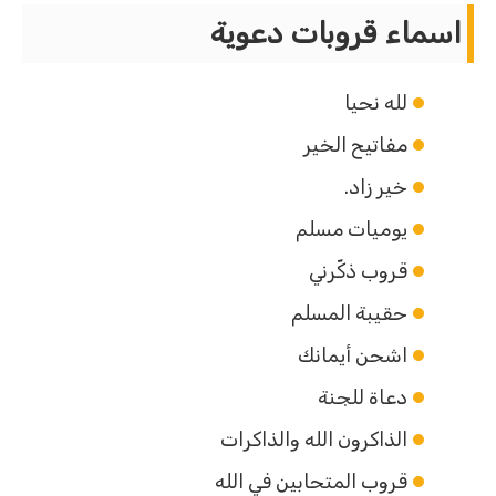
اسماء قروبات دعوية
لله نحيا
مفاتيح الخير
خير زاد.
يوميات مسلم
قروب ذكّرني
حقيبة المسلم
اشحن أيمانك
دعاة للجنة
الذاكرون الله والذاكرات
قروب المتحابين في الله