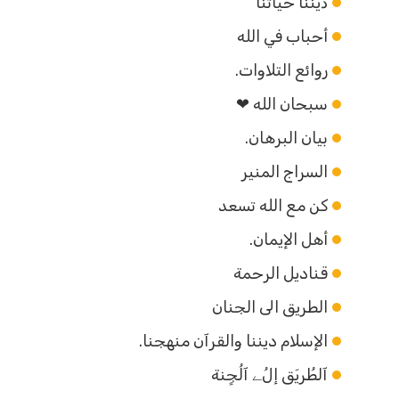
ڈيننآ حيآتنآ
أحباب في الله
روائع التلاوات.
سبحان الله ❤
بيان البرهان.
السراج المنير
كن مع الله تسعد
أهل الإيمان.
قناديل الرحمة
الطريق الى الجنان
الإسلام ديننا والقرآن منهجنا.
آلطُريَق إلُﮯ آلُجٍنة