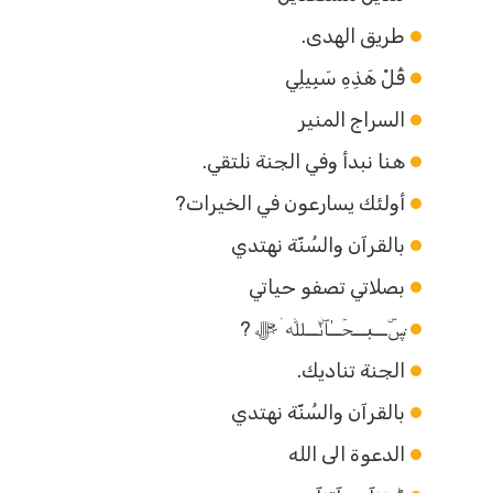
طريق الهدى.
قُلْ هَذِهِ سَبِيلِي
السراج المنير
هنا نبدأ وفي الجنة نلتقي.
أولئك يسارعون في الخيرات?
بالقرآن والسُنّة نهتدي
بصلاتي تصفو حياتي
ּڛۜــبــحۡــٰٱ̍نۨــﷲ ۛ ּﷻ ?
الجنة تناديك.
بالقرآن والسُنّة نهتدي
الدعوة الى الله