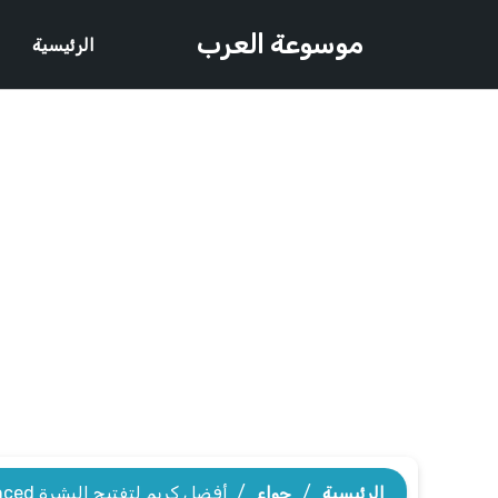
موسوعة العرب
الرئيسية
الرئيسية
/
حواء
/
أفضل كريم لتفتيح البشرة acm depiwhite advanced