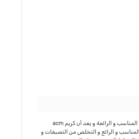
يحاول البعض التخلص من المشاكل التى تظهر لدى العديد من الأشخاص على البشرة و الحصول على الشكل المناسب و الرائعة و يعد أن كريم acm
كل المناسب و الرائع و التخلص من التصبغات و