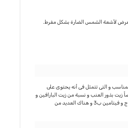
لتعرض لأشعة الشمس الضارة بشكل مفرط.
لمناسب و التى تتمثل فى أنه يحتوى على
زيت بذور العنب و نسبة من زيت البارافين و
زيت الجلسرين و حمض الكوجيك و العديد من الفيتامينات المختلفة و التى تتمثل فى فيتامين هـ و فيتامين ج و فيتامين ب3 و هناك العديد من