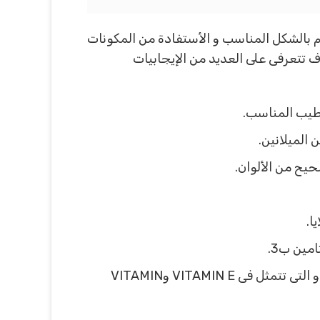
م بالشكل المناسب و الأستفادة من المكونات
ى يحتوى عليها الكريم و من خلال أفضل كريم لتفتيح البشرة acm depiwhite advanced سوف تتعرفى على العديد من الإيجابيات
رطيب المناسب.
الميلانين.
حيح من الألوان.
ا.
مين ب3.
يوجد العديد من المواد المضادة للأكسدة و التى تعمل على التخلص من البقع التى تظهر على البشرة و التى تتمثل فى VITAMIN E وVITAMIN