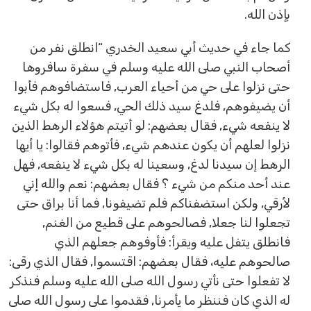
بإذن الله.
كما جاء في حديث أبي سعيد الخدري “انطلق نفر من
أصحاب النبي صلى الله عليه وسلم في سفرة سافروها
حتى نزلوا على حي من أحياء العرب, فاستضافوهم فأبوا
أن يضيفوهم, فلدغ سيد ذلك الحي, فسعوا له بكل شيء
لا ينفعه شيء, فقال بعضهم: لو أتيتم هؤلاء الرهط الذين
نزلوا لعلهم أن يكون عندهم شيء, فأتوهم فقالوا: يا أيها
الرهط إن سيدنا لدغ, وسعينا له بكل شيء لا ينفعه, فهل
عند أحد منكم من شيء ؟ فقال بعضهم: نعم والله إني
لأرقي, ولكن استضفناكم فلم تضيفونا, فما أنا براق حتى
تجعلوا لنا جعلا, فصالحوهم على قطيع من الغنم,
فانطلق يتفل عليه ويقرأ: فأوفوهم جعلهم الذي
صالحوهم عليه، فقال بعضهم: اقتسموا, فقال الذي رقى:
لا تفعلوا حتى نأتي رسول الله صلى الله عليه وسلم فنذكر
له الذي كان فننظر ما يأمرنا, فقدموا على رسول الله صلى