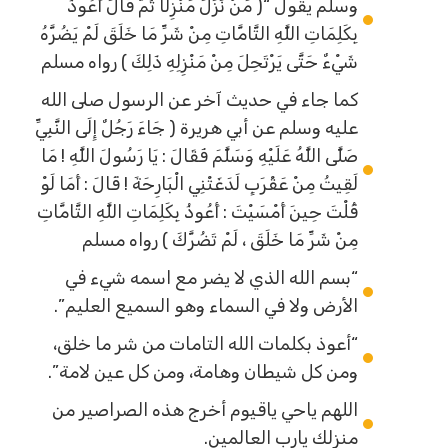
وسلم يقول “( مَنْ نَزَلَ مَنْزِلًا ثُمَّ قَالَ أَعُوذُ
بِكَلِمَاتِ اللَّهِ التَّامَّاتِ مِنْ شَرِّ مَا خَلَقَ لَمْ يَضُرَّهُ
شَيْءٌ حَتَّى يَرْتَحِلَ مِنْ مَنْزِلِهِ ذَلِكَ ) رواه مسلم
كما جاء في حديث آخر عن الرسول صلى الله
عليه وسلم عن أبي هريرة ( جَاءَ رَجُلٌ إِلَى النَّبِيِّ
صَلَّى اللَّهُ عَلَيْهِ وَسَلَّمَ فَقَالَ : يَا رَسُولَ اللَّهِ ! مَا
لَقِيتُ مِنْ عَقْرَبٍ لَدَغَتْنِي الْبَارِحَةَ ! قَالَ : أَمَا لَوْ
قُلْتَ حِينَ أَمْسَيْتَ : أَعُوذُ بِكَلِمَاتِ اللَّهِ التَّامَّاتِ
مِنْ شَرِّ مَا خَلَقَ ، لَمْ تَضُرَّكَ ) رواه مسلم
“بسم الله الذي لا يضر مع اسمه شيء في
الأرض ولا في السماء وهو السميع العليم”.
“أعوذ بكلمات الله التامات من شر ما خلق،
ومن كل شيطان وهامة، ومن كل عين لامة”.
اللهم ياحي ياقيوم أخرج هذه الصراصير من
منزلك يارب العالمين.