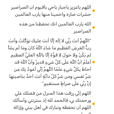
اللهم ياعزيز ياجبار ياحي ياقيوم ان الصراصير
حشرات ضارة واحمينا منها يارب العالمين
الله يارب العالمين انك تحفظنا من هذه
الصراصير
“اللَّهمَّ أنتَ ربِّي لا إلَه إلَّا أنتَ عليكَ توَكَّلتُ وأنتَ
ربُّ العَرشِ العَظيمِ ما شاءَ اللَّهُ كانَ ومَا لَم يشَأْ
لم يَكُنْ ولا حولَ لا قوَّةَ إلَّا باللَّهِ العليِّ العظيمِ
أعلَمُ أنَّ اللَّهَ علَى كلِّ شيءٍ قديرٌ وأنَّ اللَّهَ قد
أحاطَ بِكلِّ شيءٍ علمًا اللَّهمَّ إنِّي أعوذُ بِكَ مِن
شرِّ نَفسي ومن شرِّ كلِّ دابَّةٍ أنتَ آخذٌ بناصيتِها
إنَّ ربِّي علَى صراطٍ مستقيمٍ”
اللهم إنّي رزقت هذا المنزل من فضلك علي
ورحمتك بي، فالحمد لله إذ سترتني وأسألك
اللهم أن تحفظه وتبارك في أهل بيتي وإزالة